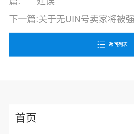
篇:
延误
下一篇:
关于无UIN号卖家将被
返回列表
首页