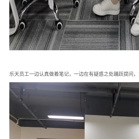
乐天员工一边认真做着笔记，一边在有疑惑之处踊跃提问，