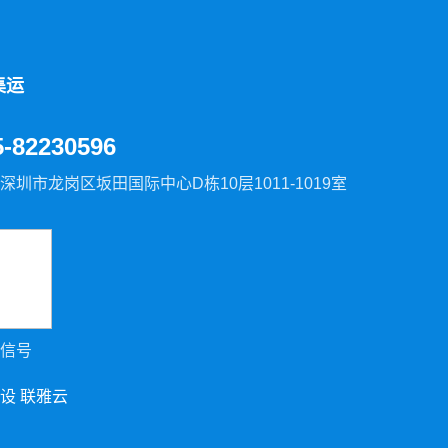
集运
5-82230596
深圳市龙岗区坂田国际中心D栋10层1011-1019室
信号
设
联雅云