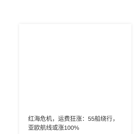
红海危机，运费狂涨：55船绕行，
亚欧航线或涨100%