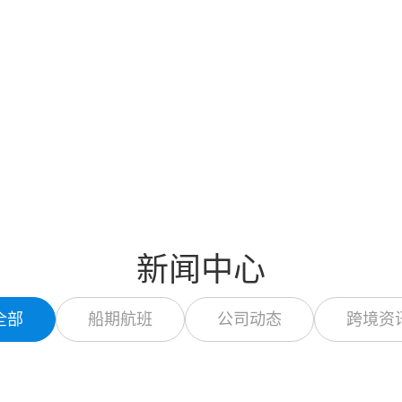
新闻中心
全部
船期航班
公司动态
跨境资