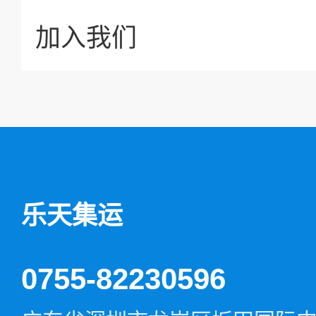
加入我们
乐天集运
0755-82230596