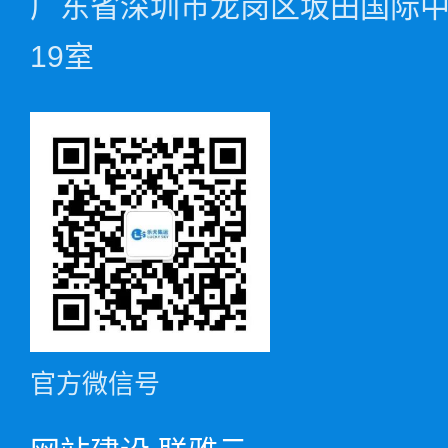
广东省深圳市龙岗区坂田国际中心D
19室
官方微信号