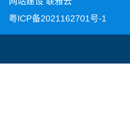
网站建设
联雅云
粤ICP备2021162701号-1