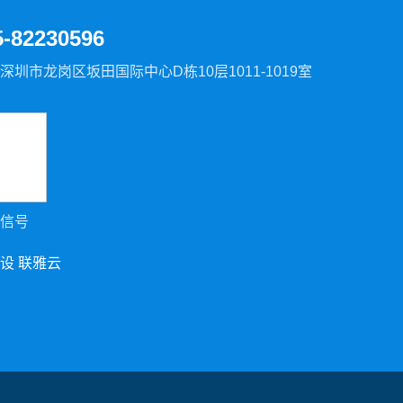
5-82230596
深圳市龙岗区坂田国际中心D栋10层1011-1019室
信号
设
联雅云